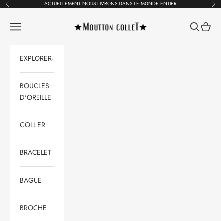
Passer au contenu
ACTUELLEMENT NOUS LIVRONS DANS LE MONDE ENTIER
Précédent
Suiv
Moutton colleT Jewellery
Ouvrir la navigation
Ouvrir la 
Voir le
EXPLORER
BOUCLES
D'OREILLE
COLLIER
BRACELET
BAGUE
BROCHE