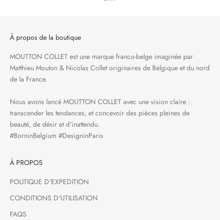
Aller à l'élément 1
Aller à l'élément 2
Aller à l'élément 3
Aller à l'élément 4
À propos de la boutique
MOUTTON COLLET est une marque franco-belge imaginée par
Matthieu Mouton & Nicolas Collet originaires de Belgique et du nord
de la France.
Nous avons lancé MOUTTON COLLET avec une vision claire :
transcender les tendances, et concevoir des pièces pleines de
beauté, de désir et d'inattendu.
#BorninBelgium #DesigninParis
À PROPOS
POLITIQUE D'EXPEDITION
CONDITIONS D'UTILISATION
FAQS