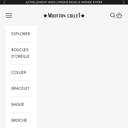
Passer au contenu
ACTUELLEMENT NOUS LIVRONS DANS LE MONDE ENTIER
Précédent
Suiv
Moutton colleT Jewellery
Ouvrir la navigation
Ouvrir la 
Voir le
EXPLORER
BOUCLES
D'OREILLE
COLLIER
BRACELET
BAGUE
BROCHE