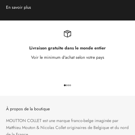
En savoir plus
Livraison gratuite dans le monde entier
Voir le minimum d'achat selon votre pays
Aller à l'élément 1
Aller à l'élément 2
Aller à l'élément 3
Aller à l'élément 4
À propos de la boutique
MOUTTON COLLET est une marque franco-belge imaginée par
Matthieu Mouton & Nicolas Collet originaires de Belgique et du nord
de la France.