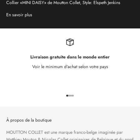
Collier «MINI DAISY» de Moutton Collet, Style: Elspeth Jenkins
En savoir plus
Livraison gratuite dans le monde entier
Voir le minimum d'achat selon votre pays
Aller à l'élément 1
Aller à l'élément 2
Aller à l'élément 3
Aller à l'élément 4
À propos de la boutique
MOUTTON COLLET est une marque franco-belge imaginée par
Matthieu Mouton & Nicolas Collet originaires de Belgique et du nord