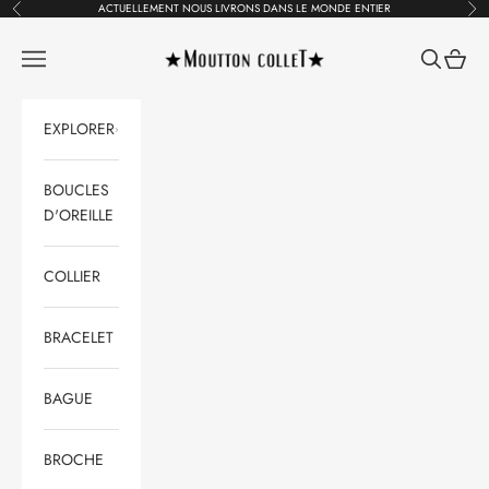
Passer au contenu
ACTUELLEMENT NOUS LIVRONS DANS LE MONDE ENTIER
Précédent
Suiv
Moutton colleT Jewellery
Ouvrir la navigation
Ouvrir la 
Voir le
EXPLORER
BOUCLES
D'OREILLE
COLLIER
BRACELET
BAGUE
BROCHE