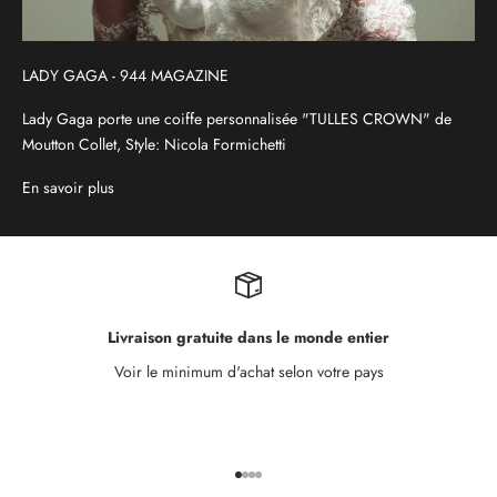
LADY GAGA - 944 MAGAZINE
Lady Gaga porte une coiffe personnalisée "TULLES CROWN" de
Moutton Collet, Style: Nicola Formichetti
En savoir plus
Livraison gratuite dans le monde entier
Voir le minimum d'achat selon votre pays
Aller à l'élément 1
Aller à l'élément 2
Aller à l'élément 3
Aller à l'élément 4