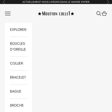
Passer au contenu
ACTUELLEMENT NOUS LIVRONS DANS LE MONDE ENTIER
Précédent
Suiv
Moutton colleT Jewellery
Ouvrir la navigation
Ouvrir la 
Voir le
EXPLORER
BOUCLES
D'OREILLE
COLLIER
BRACELET
BAGUE
BROCHE